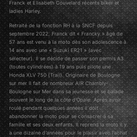
Franck et Elisabeth Couvelard récents biker et
ladies Harley.
Retraité de la fonction RH à la SNCF depuis
septembre 2022, Franck dit « Francky » âgé de
57 ans est venu à la moto dès son adolescence à
14 ans avec une « Suzuki ER21 » (avec
sélecteur). Il se décide de passer son permis A3
(toutes cylindrées) à 19 ans puis pilote une
Honda XLV 750 (Trail). Originaire de Boulogne
sur mer il fait de nombreux A/R Chambly-
Boulogne sur Mer dans sa jeunesse et se balade
souvent le long de la côte d’Opale. Après avoir
roulé pendant quelques années il doit
abandonner la moto pour se consacrer à sa
famille et ses deux enfants. Il reprend la moto il y
a une dizaine d’années pour le plaisir avec l’achat