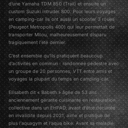
d’une Yamaha TDM 850 (Trail) et ensuite un
custom Suzuki intruder 800. Pour leurs voyages
en camping-car ils ont aussi un scooter 3 roues
(Peugeot Metropolis 400) qui leur permettait de
transporter Milou, malheureusement disparu
tragiquement l’été dernier.
C’est ensemble qu’ils pratiquent beaucoup
d’activités en commun : randonnée pédestre avec
un groupe de 20 personnes, VTT entre amis et
voyages la plupart du temps en camping-car.
Elisabeth dit « Babeth » âgée de 53 ans
anciennement gérante cuisinante en restauration
collective dans un EHPAD, avant d’être déclarée
en invalidité depuis 2021, aime et pratique de
plus l’aquagym et l’aqua bike. Avant sa maladie,