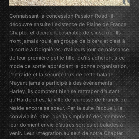
Connaissant la concession Passion Road, il
découvre ensuite l’existence de Plaine de France
Chapter et décident ensemble de s’inscrire. Ils
n’ont jamais roulé en groupe de bikers et c’est à
la sortie à Coignières, d’ailleurs jour de naissance
de leur première petite fille, qu’ils adhèrent à ce
mode de sortie appréciant la bonne organisation,
l’entraide et la sécurité lors de cette balade.
N’ayant jamais participé à des événements
Harley, ils comptent bien se rattraper d’autant
qu’Hardelot est la ville de jeunesse de Franck où
réside encore sa soeur. Par la suite l’accueil, la
convivialité ainsi que la simplicité des membres
leur donnent envie d’autres sorties et balades à
venir. Leur intégration au sein de notre Chapter