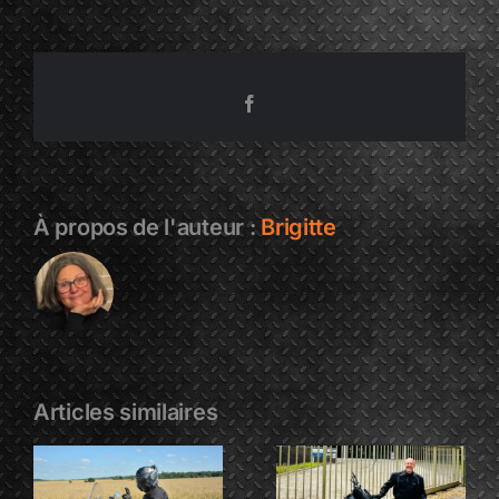
et
Elisabeth
Couvelard
Facebook
À propos de l'auteur :
Brigitte
Articles similaires
ISABELLE