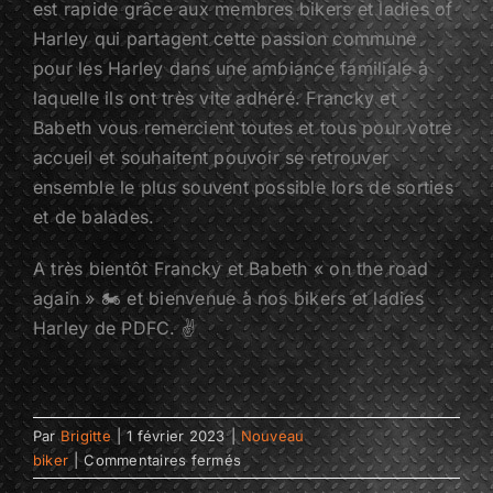
est rapide grâce aux membres bikers et ladies of
Harley qui partagent cette passion commune
pour les Harley dans une ambiance familiale à
laquelle ils ont très vite adhéré. Francky et
Babeth vous remercient toutes et tous pour votre
accueil et souhaitent pouvoir se retrouver
ensemble le plus souvent possible lors de sorties
et de balades.
A très bientôt Francky et Babeth « on the road
again » 🏍 et bienvenue à nos bikers et ladies
Harley de PDFC. ✌
Par
Brigitte
|
1 février 2023
|
Nouveau
sur
biker
|
Commentaires fermés
Franck