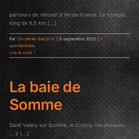
parcours de vélorail d'Ile-de-France. Le tronçon,
long de 6,5 km [...]
Par
Christelle GALOUX
|
5 septembre 2022
|
0
commentaire
Lire la suite
La baie de
Somme
Saint Valéry sur Somme, le Crotoy, les phoques,
… 2 [...]