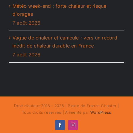
Météo week-end : forte chaleur et risque
d'orages
7 août 2026
Vague de chaleur et canicule : vers un record
inédit de chaleur durable en France
7 août 2026
Droit d’auteur 2018 - 2026 | Plaine de France Chapter |
Tous droits réservés | Alimenté par
WordPress
Facebook
Instagram