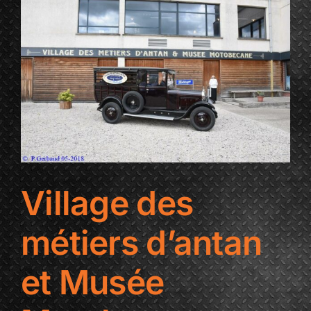
t
Village des
métiers d’antan
et Musée