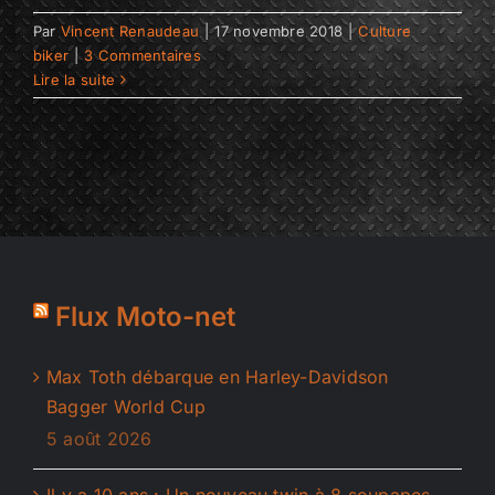
Par
Vincent Renaudeau
|
17 novembre 2018
|
Culture
biker
|
3 Commentaires
Lire la suite
Flux Moto-net
Max Toth débarque en Harley-Davidson
Bagger World Cup
5 août 2026
Il y a 10 ans : Un nouveau twin à 8 soupapes