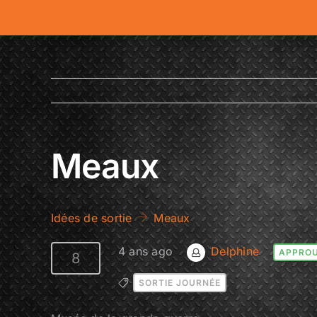
Passer
au
contenu
Meaux
Idées de sortie
Meaux
4 ans ago
Delphine
APPRO
8
SORTIE JOURNÉE