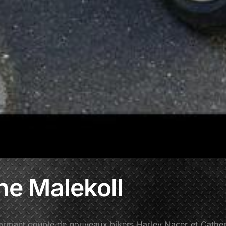
ne Malekoll
armant couple de nouveaux bikers Harley Nacer et Cather