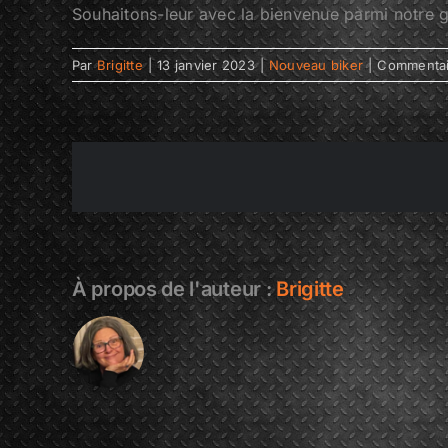
Souhaitons-leur avec la bienvenue parmi notre g
Par
Brigitte
|
13 janvier 2023
|
Nouveau biker
|
Commentai
À propos de l'auteur :
Brigitte