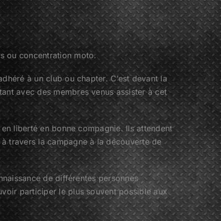
ts ou concentration moto.
adhéré à un club ou chapter. C’est devant la
utant avec des membres venus assister à cet
 en liberté en bonne compagnie. Ils attendent
à travers la campagne à la découverte de
connaissance de différentes personnes
oir participer le plus souvent possible aux