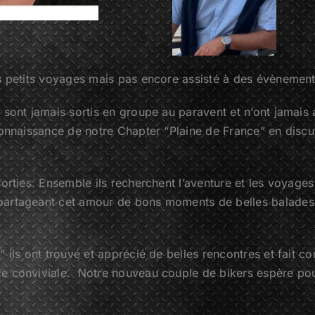
es petits voyages mais pas encore assisté à des évènemen
sont jamais sortis en groupe au paravent et n’ont jamais 
connaissance de notre Chapter “Plaine de France” en disc
orties. Ensemble ils recherchent l’aventure et les voyages
partageant cet amour de bons moments de belles balades 
 ils ont trouvé et apprécié de belles rencontres et fait 
e conviviale. Notre nouveau couple de bikers espère pouv