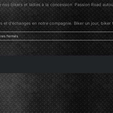
 nos bikers et ladies à la concession Passion Road auto
 et d’échanges en notre compagnie. Biker un jour, biker 
sur
res fermés
Philippe
et
Céline
Sans