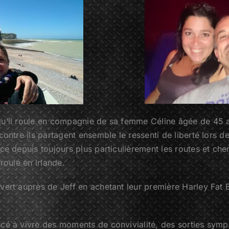
 qu’il roule en compagnie de sa femme Céline âgée de 4
contre ils partagent ensemble le ressenti de liberté lors 
ce depuis toujours plus particulièrement les routes et ch
roulé en lrlande.
ert auprès de Jeff en achetant leur première Harley Fat Bo
é à vivre des moments de convivialité, des sorties sympas