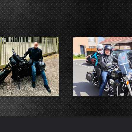
ISABELLE et
IAN et 
VINCENT Blin
Vickri