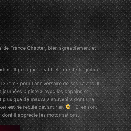
ine de France Chapter, bien agréablement et
nt. Il pratique le VTT et joue de la guitare.
25cm3 pour l’anniversaire de ses 17 ans. Il
 journées « piste » avec les copains et
t plus que de mauvais souvenirs dont une
iker est ne recule devant rien
. Elles sont
dont il apprécie les motorisations.