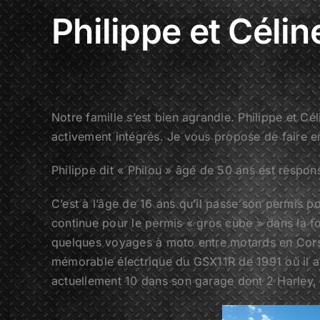
Philippe et Céli
Notre famille s’est bien agrandie. Philippe et C
activement intégrés. Je vous propose de faire 
Philippe dit « Philou » âgé de 50 ans est respon
C’est à l’âge de 16 ans qu’il passe son permis 
continue pour le permis « gros cube » dans la f
quelques voyages à moto entre motards en Cor
mémorable électrique du GSX11R de 1991 où il a f
actuellement 10 dans son garage dont 2 Harley, u