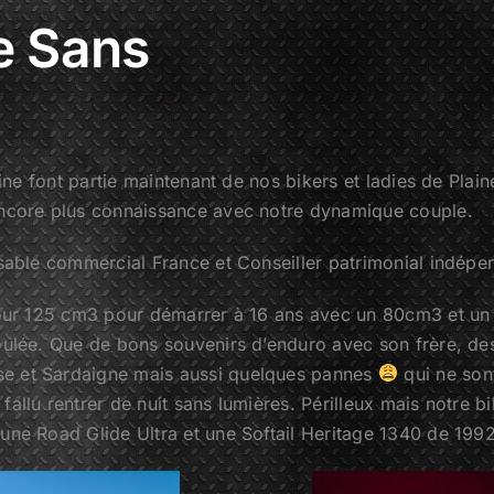
ne Sans
éline font partie maintenant de nos bikers et ladies de Pla
encore plus connaissance avec notre dynamique couple.
sable commercial France et Conseiller patrimonial indépenda
pour 125 cm3 pour démarrer à 16 ans avec un 80cm3 et un 1
oulée. Que de bons souvenirs d’enduro avec son frère, des
se et Sardaigne mais aussi quelques pannes
qui ne son
allu rentrer de nuit sans lumières. Périlleux mais notre b
ne Road Glide Ultra et une Softail Heritage 1340 de 1992 