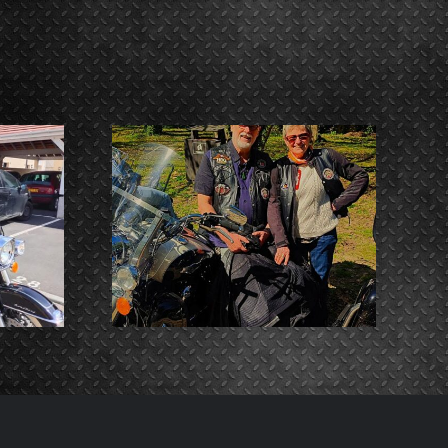
MARIE
HUGUES Breuvart
dge