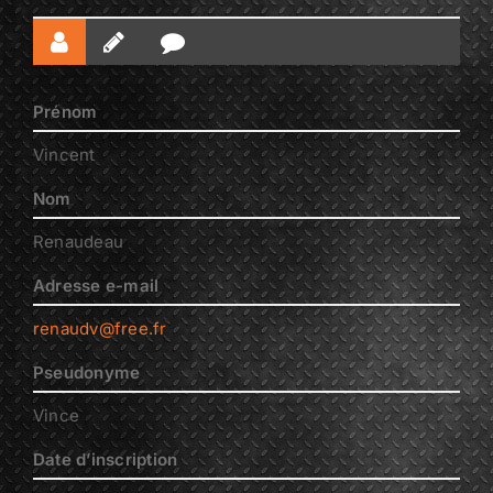
Prénom
Vincent
Nom
Renaudeau
Adresse e-mail
renaudv@free.fr
Pseudonyme
Vince
Date d’inscription