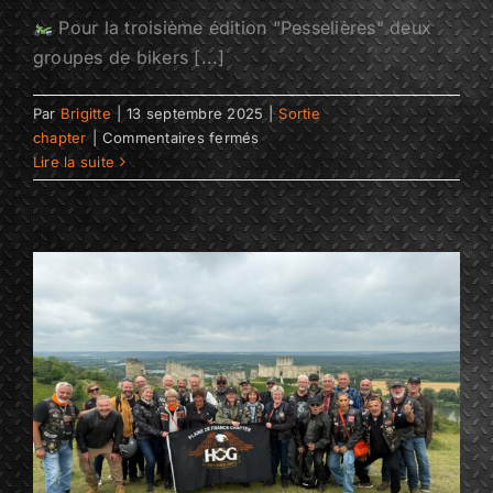
Pour la troisième édition "Pesselières" deux
groupes de bikers [...]
Par
Brigitte
|
13 septembre 2025
|
Sortie
sur
chapter
|
Commentaires fermés
PESSELIERES
Lire la suite
3