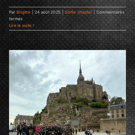
Par
Brigitte
|
24 août 2025
|
Sortie chapter
|
Commentaires
sur
fermés
TOUQUET
Lire la suite
PARIS
PLAGE
3