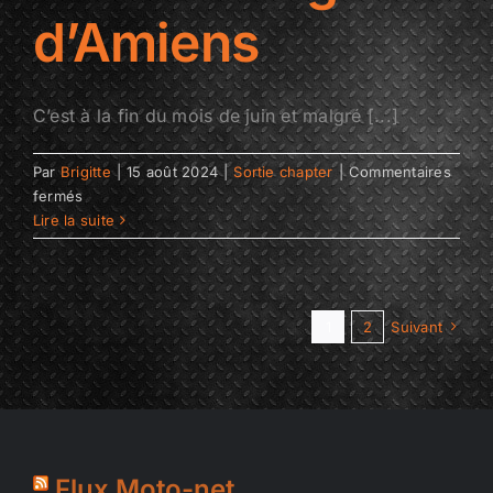
d’Amiens
C’est à la fin du mois de juin et malgré [...]
Par
Brigitte
|
15 août 2024
|
Sortie chapter
|
Commentaires
sur
fermés
Les
Lire la suite
Hortillonnages
d’Amiens
1
2
Suivant
Flux Moto-net