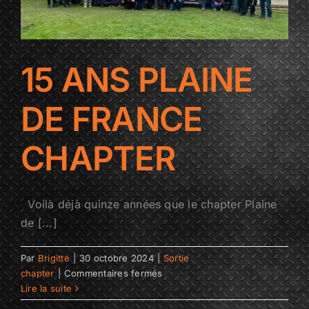
15 ANS PLAINE
DE FRANCE
CHAPTER
Voilà déjà quinze années que le chapter Plaine
de [...]
Par
Brigitte
|
30 octobre 2024
|
Sortie
sur
chapter
|
Commentaires fermés
15
Lire la suite
ANS