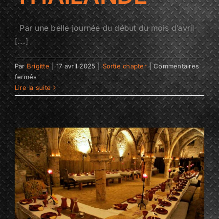
Par une belle journée du début du mois d’avril
[...]
Par
Brigitte
|
17 avril 2025
|
Sortie chapter
|
Commentaires
sur
fermés
VOYAGE
Lire la suite
EN
THAÏLANDE