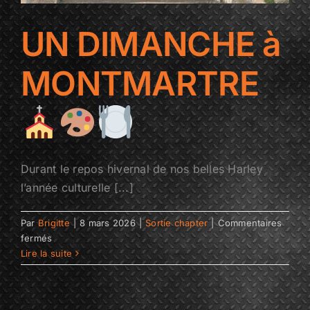
UN DIMANCHE à
MONTMARTRE
Durant le repos hivernal de nos belles Harley
l’année culturelle [...]
Par
Brigitte
|
8 mars 2026
|
Sortie chapter
|
Commentaires
sur
fermés
UN
Lire la suite
DIMANCHE
à
MONTMARTRE