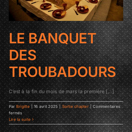
LE BANQUET
DES
TROUBADOURS
C’est à la fin du mois de mars la première [...]
Par
Brigitte
|
16 avril 2025
|
Sortie chapter
|
Commentaires
sur
fermés
LE
Lire la suite
BANQUET