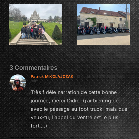
E
PESSELIERES
CHATEAU
3
GAILLARD
TRE
3 Commentaires
Patrick MIKOLAJCZAK
12 octobre 2018 à 13 h 06
min
Très fidèle narration de cette bonne
journée, merci Didier (j’ai bien rigolé
avec le passage au foot truck, mais que
veux-tu, l’appel du ventre est le plus
fort….)