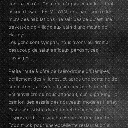
encore entrée. Celui qui n’a pas entendu le bruit
assourdissant des V TWIN, résonant contre les
murs des habitations, ne sait pas ce qu’est une
traversée de village aux sain d’une meute de
Harleys.
Les gens sont sympas, nous avons eu droit à
beaucoup de salut amicaux pendant ces
passages.
Petite route à côté de l’aérodrome d’Étampes,
défilement des villages, et après une centaine de
kilomètres , arrivée à la concession S-one de
Ballainvilliers où nous attendait, sur le parking, le
camion des essais des nouveaux modèles Harley
Davidson. Visite de cette belle concession
disposant de plusieurs niveaux et direction le
Food truck pour une excellente restauration à