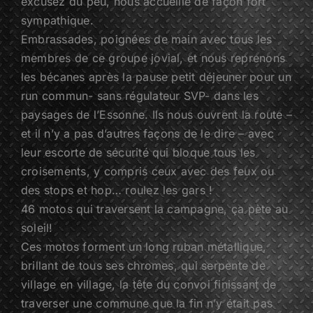
excusez du peu, nous accueille de façon fort
sympathique.
Embrassades, poignées de main avec tous les
membres de ce groupe jovial, et nous reprenons
les bécanes après la pause petit déjeuner pour un
run commun- sans régulateur SVP- dans les
paysages de l’Essonne. Ils nous ouvrent la route –
et il n’y a pas d’autres façons de le dire – avec
leur escorte de sécurité qui bloque tous les
croisements, y compris ceux avec des feux ou
des stops et hop… roulez les gars !
46 motos qui traversent la campagne, ça pète au
soleil!
Ces motos forment un long ruban métallique,
brillant de tous ses chromes, qui serpente de
village en village, la tête du convoi finissant de
traverser une commune que la fin n’y était pas