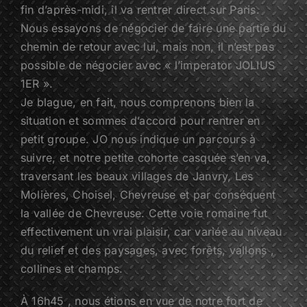
fin d’après-midi, il va rentrer direct sur Paris.
Nous essayons de négocier de faire une partie du
chemin de retour avec lui, mais non, il n’est pas
possible de négocier avec « l’imperator JOLIUS
1ER ».
Je blague, en fait, nous comprenons bien la
situation et sommes d’accord pour rentrer en
petit groupe. JO nous indique un parcours à
suivre, et notre petite cohorte casquée s’en va,
traversant les beaux villages de Janvry, Les
Molières, Choisel, Chevreuse et par conséquent
la vallée de Chevreuse. Cette voie romaine fut
effectivement un vrai plaisir, car variée au niveau
du relief et des paysages, avec forêts, vallons ,
collines et champs.
À 16h45 , nous étions en vue de notre fort de