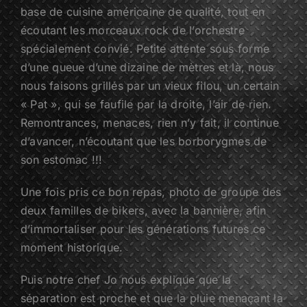
base de cuisine américaine de qualité, tout en
écoutant les morceaux rock de l’orchestre
spécialement convié. Petite attente sous forme
d’une queue d’une dizaine de mètres et là, nous
nous faisons grillés par un vieux filou, un certain
« Pat », qui se faufile par la droite, l’air de rien.
Remontrances, menaces, rien n’y fait, il continue
d’avancer, n’écoutant que les borborygmes de
son estomac !!!
Une fois pris ce bon repas, photo de groupe des
deux familles de bikers, avec la bannière, afin
d’immortaliser pour les générations futures ce
moment historique.
Puis notre chef Jo nous explique que la
séparation est proche et que la pluie menaçant la