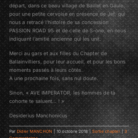
départ, dans ce beau village de Baillet en Gaule,
pour une petite cervoise en présence de Jef, qui
nous a retracé l’histoire de sa concession
PASSION ROAD 95 et de celle de S-one, en nous
indiquant l’amitié ancienne qui les unit.
Merci au gars et aux filles du Chapter de
Ballainvilliers, pour leur accueil, et pour les bons
moments passés à leurs côtés.
A une prochaine fois, sans nul doute.
Sinon, « AVE IMPERATOR, les hommes de ta
cohorte te saluent… ! »
Desiderius Manchonicus
Par
Didier MANCHON
|
10 octobre 2018
|
Sortie chapter
|
3
Commentaires