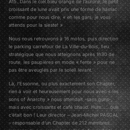
A15. Dans le ciel bleu orangé de l’aurore, le petit
croissant de lune avait pris une forme de hamac
comme pour nous dire, « eh les gars, je vous
attends pour la sieste! »
Nous nous retrouvons à 16 motos, puis direction
le parking carrefour de La Ville-du-Bois, lieu
stratégique que nous atteignons après 1h30 de
route, les paupières en mode « fente » pour ne
pas être aveuglés par le soleil levant.
Là, l’Essonne, ou plus exactement son Chapter,
rien à voir et heureusement pour nous avec « les
sons of Anarchy » nous attendait -sans guns-,
mais avec croissants et café chaud. Hum….. que
c’était bon ! Leur director – Jean-Michel PASCAL
– responsable d’un Chapter de 212 membres,