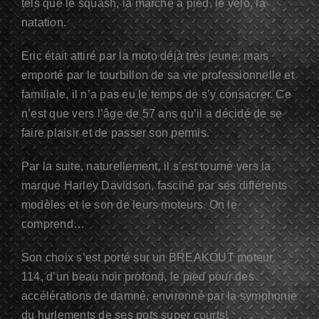
tels que le squash, la marche à pied, le vélo, la
natation.
Eric était attiré par la moto déjà très jeune, mais
emporté par le tourbillon de sa vie professionnelle et
familiale, il n’a pas eu le temps de s’y consacrer. Ce
n’est que vers l’âge de 57 ans qu’il a décidé de se
faire plaisir et de passer son permis.
Par la suite, naturellement, il s’est tourné vers la
marque Harley Davidson, fasciné par ses différents
modèles et le son de leurs moteurs. On le
comprend…
Son choix s’est porté sur un BREAKOUT moteur
114, d’un beau noir profond, le pied pour des
accélérations de damné, environné par la symphonie
du hurlements de ses pots super courts!