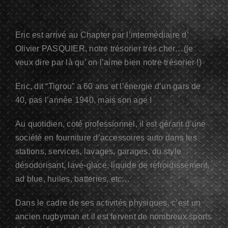
Eric est arrivé au Chapter par l’intermédiaire d’
Olivier PASQUIER, notre trésorier très cher…(je
veux dire par là qu’ on l’aime bien notre trésorier !)
Eric, dit “Tigrou” a 60 ans et l’énergie d’un gars de
40, pas l’année 1940, mais son age !
Au quotidien, coté professionnel, il est gérant d’une
société en fourniture d’accessoires auto dans les
stations, services, lavages, garages, du style
désodorisant, lave-glace, liquide de refroidissement,
ad blue, huiles, batteries, etc…
Dans le cadre de ses activités physiques, c’est un
ancien rugbyman et il est fervent de nombreux sports