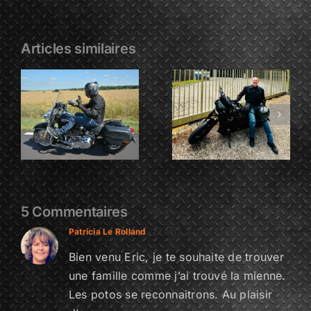
Articles similaires
ISABELLE
ARNAUD
et
Pelletier
VINCENT
Blin
5 Commentaires
Patricia Le Rolland
22 avril 2021 à 10 h 26 min
Bien venu Eric, je te souhaite de trouver
une famille comme j’ai trouvé la mienne.
Les potos se reconnaitrons. Au plaisir