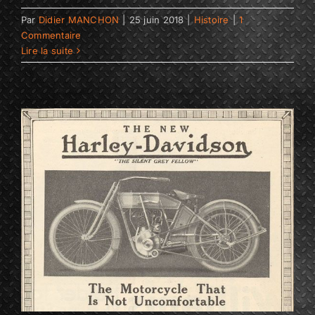
Par
Didier MANCHON
|
25 juin 2018
|
Histoire
|
1
Commentaire
Lire la suite