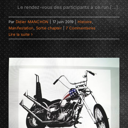
Le rendez-vous des participants à ce run [...]
Par
Didier MANCHON
|
17 juin 2019
|
Histoire
,
Manifestation
,
Sortie chapter
|
7 Commentaires
Lire la suite