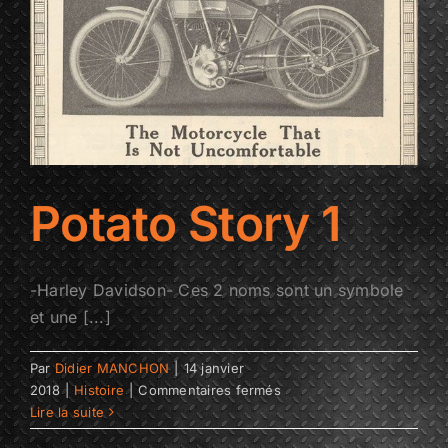
Potato Story 1
-Harley Davidson- Ces 2 noms sont un symbole
et une [...]
Par
Didier MANCHON
|
14 janvier
sur
2018
|
Histoire
|
Commentaires fermés
Potato
Lire la suite
Story